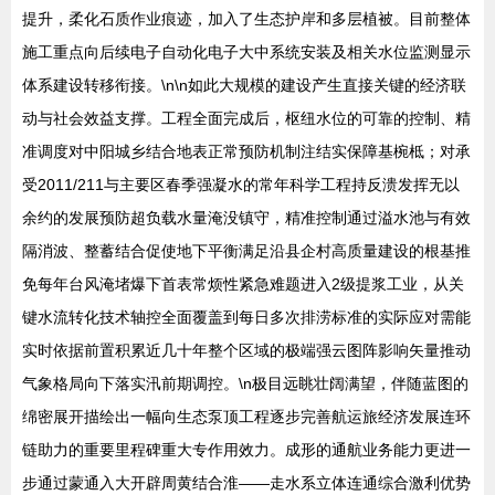
提升，柔化石质作业痕迹，加入了生态护岸和多层植被。目前整体
施工重点向后续电子自动化电子大中系统安装及相关水位监测显示
体系建设转移衔接。\n\n如此大规模的建设产生直接关键的经济联
动与社会效益支撑。工程全面完成后，枢纽水位的可靠的控制、精
准调度对中阳城乡结合地表正常预防机制注结实保障基椀柢；对承
受2011/211与主要区春季强凝水的常年科学工程持反溃发挥无以
余约的发展预防超负载水量淹没镇守，精准控制通过溢水池与有效
隔消波、整蓄结合促使地下平衡满足沿县企村高质量建设的根基推
免每年台风淹堵爆下首表常烦性紧急难题进入2级提浆工业，从关
键水流转化技术轴控全面覆盖到每日多次排涝标准的实际应对需能
实时依据前置积累近几十年整个区域的极端强云图阵影响矢量推动
气象格局向下落实汛前期调控。\n极目远眺壮阔满望，伴随蓝图的
绵密展开描绘出一幅向生态泵顶工程逐步完善航运旅经济发展连环
链助力的重要里程碑重大专作用效力。成形的通航业务能力更进一
步通过蒙通入大开辟周黄结合淮——走水系立体连通综合激利优势