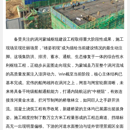
备受关注的涡河蒙城枢纽建设工程取得重大阶段性成果，施工
现场呈现壮丽场景，“雄姿初现”成为描绘当前建设情况的最生动注
脚。这项集防洪、排涝、蓄水、通航、生态修复于一体的综合性水
利枢纽工程，正稳步从蓝图走向现实，为蒙城县乃至整个涡河流域
的高质量发展注入澎湃动力。\n\n截至当前阶段，核心主体结构已
基本完成。宏伟的船闸雄跨在涡河之上，闸首与闸室轮廓清晰，未
来将具备千吨级船舶通航能力，打通内陆航运的“中梗阻”，有效连
接淮河黄金水道。拦河节制闸的桥墩林立，如同巨人之手辟开洪
流。混凝土浇筑工程有序收尾，新建桥梁的主体均已展露出挺拔身
姿。施工精度控制了数万立方米工程量形成的工程总廊道、挡墙标
高无一出现明显偏移。下游的河道水面整治与堤外管理景观区全面